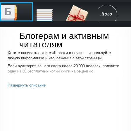
Блогерам и активным
читателям
Хотите написать о книге «Шорохи в ночи» — используйте
любую информацию и изображения с этой страницы.
Если аудитория вашего блога более 20 000 человек, получите
одну из 30 бесплатных копий книги на рецензию.
Напишите нам
, почему тема книги может быть интересна вашим
читателям.
Развернуть описание
Нас интересует только ваше честное мнение о книге.