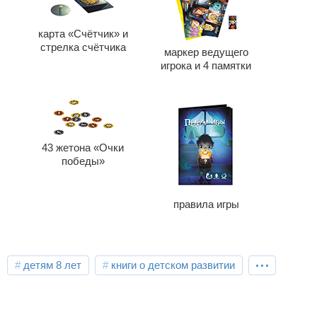
карта «Счётчик» и
стрелка счётчика
маркер ведущего
игрока и 4 памятки
43 жетона «Очки
победы»
правила игры
...
детям 8 лет
книги о детском развитии
веселый досуг
необычный формат
вдохновение
детям 9 лет
настольные игры