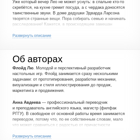
Уже который вечер Лео не может уснуть: в спальне кто-то
скребётся, на кухне гремит посуда, а с чердака доносятся
таинственные звуки. В доме дедушки Эдварда Ларсона
творятся странные вещи. Пора собирать семью и начинать
расследование! Кажется, в происходящем замешан
каждый...
Развернуть описание
В этой карточной игре вам нужно заработать как можно
больше очков, перемещаясь по дому и стараясь не выдать
себя. Игра развивает логическое мышление
и внимательность.
Об авторах
Для кого эта игра
Флойд Лю
. Молодой и перспективный разработчик
настольных игр. Флойд занимается сразу несколькими
Для всех, кто любит загадки, детективы и живое общение!
задачами: от прототипирования, разработки механики,
визуализации и стиля иллюстрирования до продаж,
маркетинга и продвижения.
Анна Авдеева
— профессиональный переводчик
и преподаватель английского языка, магистр (филфак
РГГУ). В свободное от основной работы время занимается
переводом, потому что, по ее собственным словам, мало
что может сравниться с радостью от причастности
к изданию настоящей книги, которую можно подержать
в руках, полистать, почитать любимым племянницам. Анна
Развернуть описание