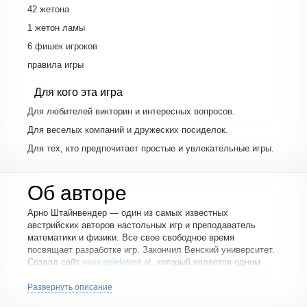
42 жетона
1 жетон ламы
6 фишек игроков
правила игры
Для кого эта игра
Для любителей викторин и интересных вопросов.
Для веселых компаний и дружеских посиделок.
Для тех, кто предпочитает простые и увлекательные игры.
Об авторе
Арно Штайнвендер — один из самых известных
австрийских авторов настольных игр и преподаватель
математики и физики. Все свое свободное время
посвящает разработке игр. Закончил Венский университет.
Создал сайт
www.spieletest.at
, который является одним
из самых крупных немецких порталов о настольных играх.
Его первая игра «Venga-Venga!» в 2004 году получила
Развернуть описание
австрийскую награду Spiel der Spiele как лучшая игра для