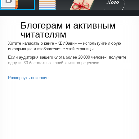
Блогерам и активным
читателям
Хотите написать о книге «КВИЗави» — используйте любую
информацию и изображения с этой страницы.
Если аудитория вашего блога более 20 000 человек, получите
одну из 30 бесплатных копий книги на рецензию.
Напишите нам
, почему тема книги может быть интересна вашим
читателям.
Развернуть описание
Нас интересует только ваше честное мнение о книге.