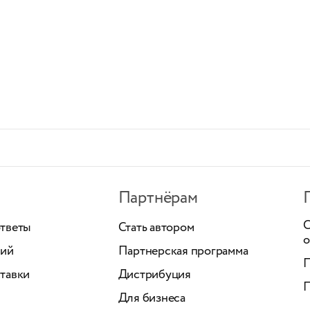
Партнёрам
С
ответы
Стать автором
о
ний
Партнерская программа
П
тавки
Дистрибуция
П
Для бизнеса