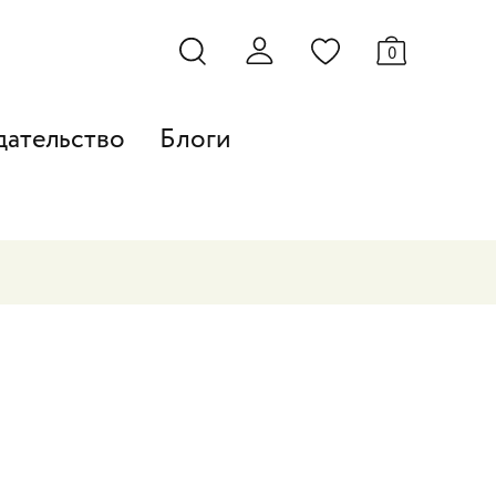
0
дательство
Блоги