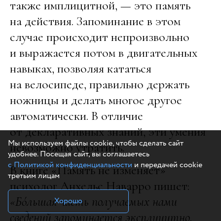
также имплицитной, — это память
на действия. Запоминание в этом
случае происходит непроизвольно
и выражается потом в двигательных
навыках, позволяя кататься
на велосипеде, правильно держать
ножницы и делать многое другое
автоматически. В отличие
от декларативных знаний, эти умения
Мы используем файлы cookie, чтобы сделать сайт
невозможно утратить.
удобнее. Посещая сайт, вы соглашаетесь
с Политикой конфиденциальности
и передачей cookie
В книге «Память не изменяет»
третьим лицам
психолог Анхельс Наварро пишет:
«Бóльшая часть получаемых нами
Хорошо
сведений запоминается эксплицитно,