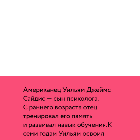
периодичностью нужно повторять
материал
— Что такое мнемотехники и как
запоминать сложную
информацию надолго
Американец Уильям Джеймс
Сайдис — сын психолога.
С раннего возраста отец
тренировал его память
и развивал навык обучения.К
семи годам Уильям освоил