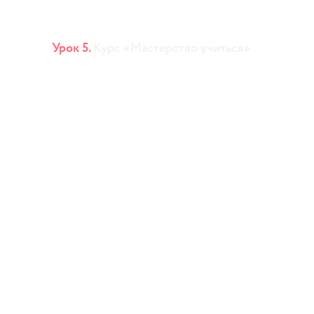
Урок 5.
Курс «Мастерство учиться»
Как запоминать
и не забывать
Мнемотехники, интервальные
повторения и другие способы
улучшить память
— Что мешает нашему мозгу
запоминать все подряд (и почему
это хорошо!)
— Почему мы забываем то, что уже
выучили
— Зачем и с какой