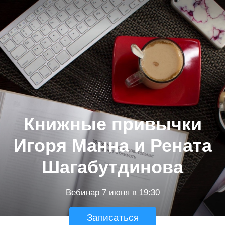
Книжные привычки
Игоря Манна и Рената
Шагабутдинова
Вебинар 7 июня в 19:30
Записаться