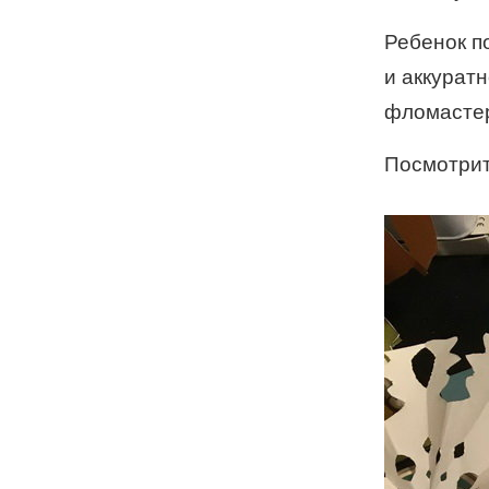
Ребенок п
и аккурат
фломасте
Посмотрит