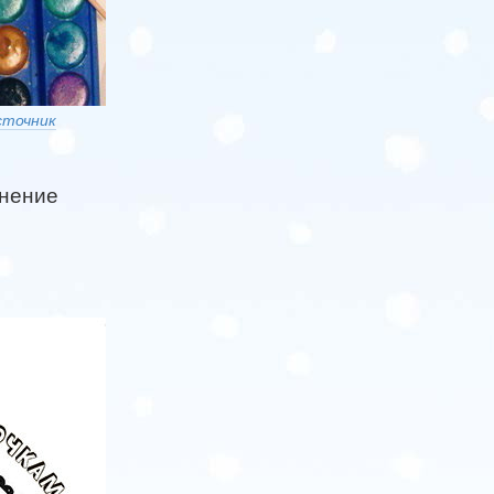
сточник
инение