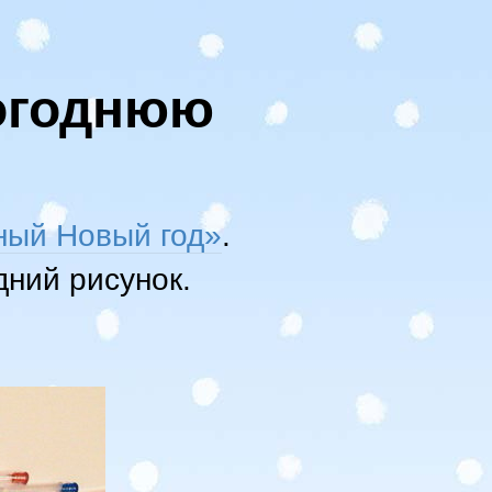
огоднюю
ый Новый год»
.
дний рисунок.