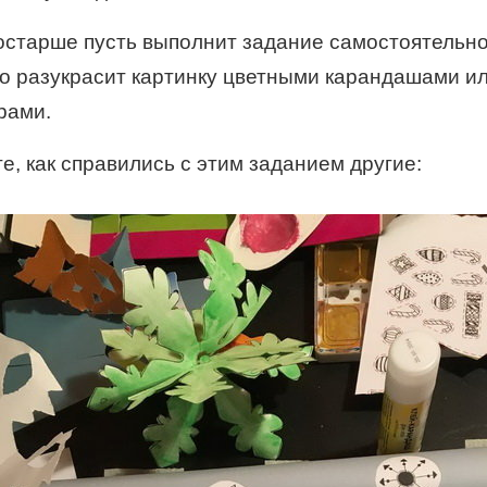
остарше пусть выполнит задание самостоятельн
но разукрасит картинку цветными карандашами и
рами.
е, как справились с этим заданием другие: