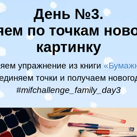
День №3.
яем по точкам нов
картинку
яем упражнение из книги
«Бумажн
единяем точки и получаем нового
#mifchallenge_family_day3