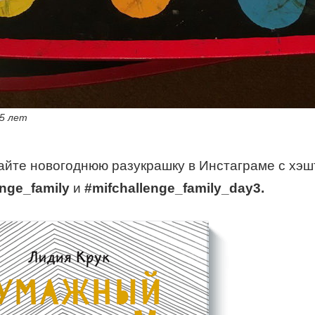
 5 лет
йте новогоднюю разукрашку в Инстаграме с хэш
enge_family
и
#mifchallenge_family_day3.