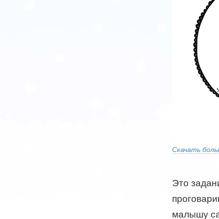
Скачать боль
Это задан
проговарив
малышу са