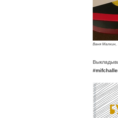
Ваня Малкин,
Выкладыва
#mifchall