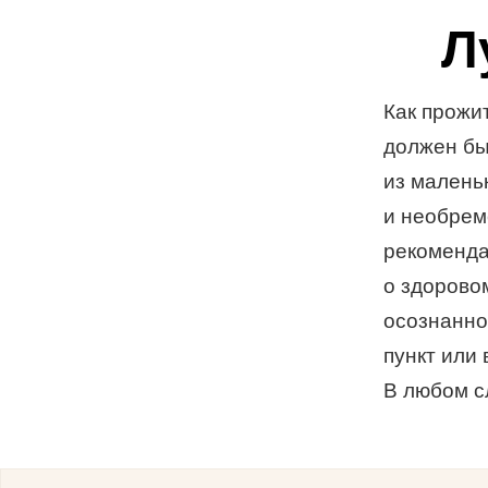
Л
Как прожи
должен бы
из малень
и необрем
рекоменда
о здорово
осознанно
пункт или 
В любом с