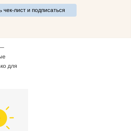
ь чек-лист и подписаться
 —
ые
ко для