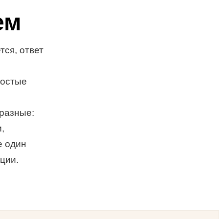
ем
тся, ответ
ростые
 разные:
,
е один
иции.