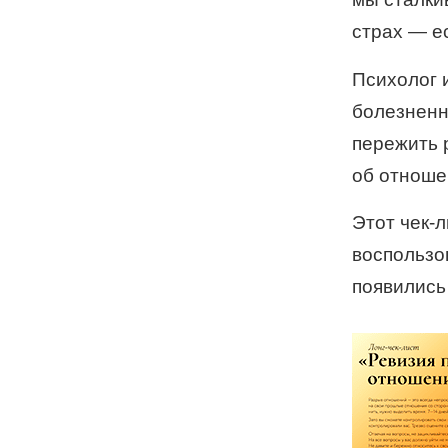
страх — е
Психолог 
болезненн
пережить 
об отноше
Этот чек-л
воспользов
появились