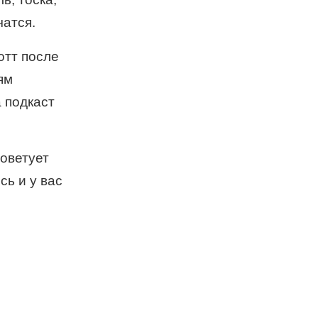
чатся.
отт после
ям
 подкаст
советует
сь и у вас