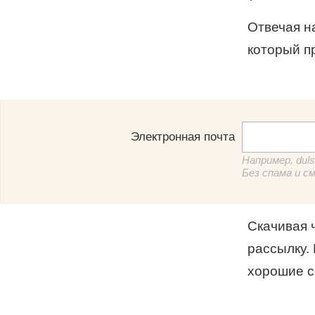
Отвечая н
который п
Электронная почта
Например, dul
Без спама и с
Скачивая 
рассылку.
хорошие ск