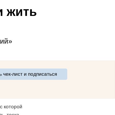
и жить
ний»
ь чек-лист и подписаться
с которой
ь, тоска,