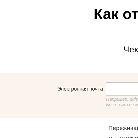
Как о
Чек
Электронная почта
Например, dul
Без спама и с
Переживан
мы сталки