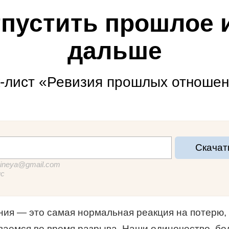
тпустить прошлое 
дальше
-лист «Ревизия прошлых отноше
Скачат
sineya@gmail.com
мс
ия — это самая нормальная реакция на потерю, 
ваемся во время разрыва. Наши одиночество, бол