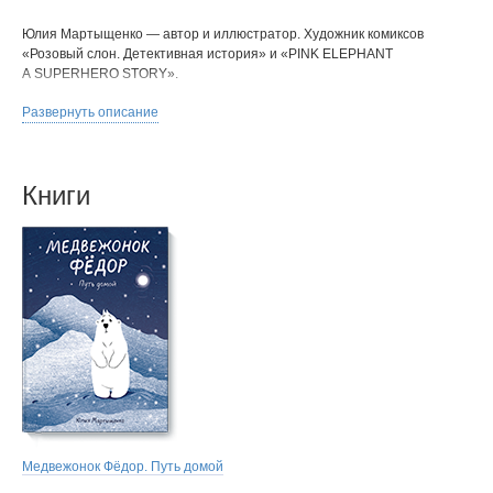
Юлия Мартыщенко — автор и иллюстратор. Художник комиксов
«Розовый слон. Детективная история» и «PINK ELEPHANT
A SUPERHERO STORY».
Участник Аллеи авторов Comic Con Russia в 2017 и 2018 году,
Развернуть описание
а также других фестивалей.
Рисует комиксы с 2016 года.
В настоящий момент работает в смешанной технике: акварель
Книги
плюс цветные карандаши.
Медвежонок Фёдор. Путь домой