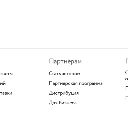
Партнёрам
С
ответы
Стать автором
о
ний
Партнерская программа
П
тавки
Дистрибуция
П
Для бизнеса