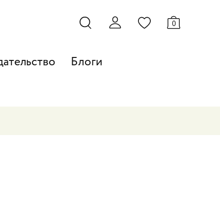
0
дательство
Блоги