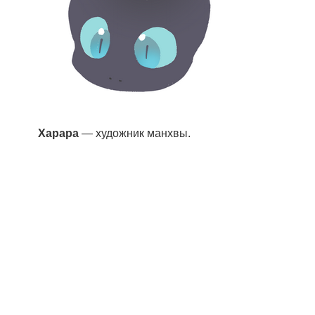
Харара
— художник манхвы.