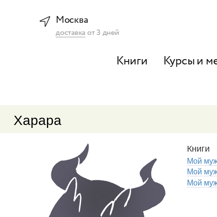
Москва
доставка
от
3
дней
Книги
Курсы и м
Харара
Книги
Мой муж
Мой муж
Мой муж