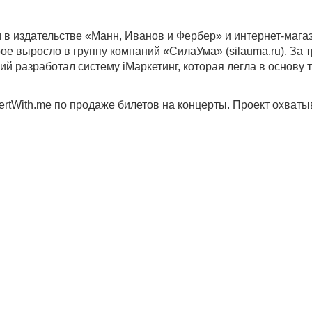
в издательстве «Манн, Иванов и Фербер» и интернет-маг
е выросло в группу компаний «СилаУма» (silauma.ru). За 
 разработал систему iМаркетинг, которая легла в основу тр
rtWith.me по продаже билетов на концерты. Проект охватыв