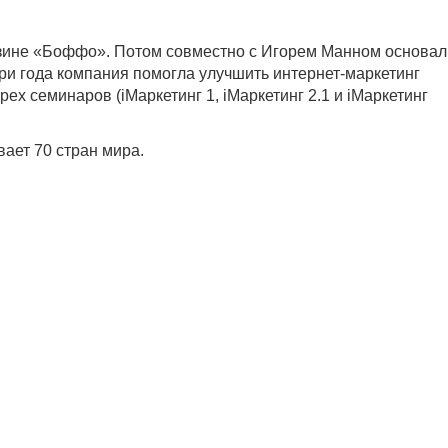
азине «Боффо». Потом совместно с Игорем Манном основал
три года компания помогла улучшить интернет-маркетинг
ех семинаров (iМаркетинг 1, iМаркетинг 2.1 и iМаркетинг
ает 70 стран мира.