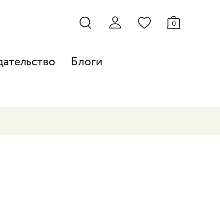
0
дательство
Блоги