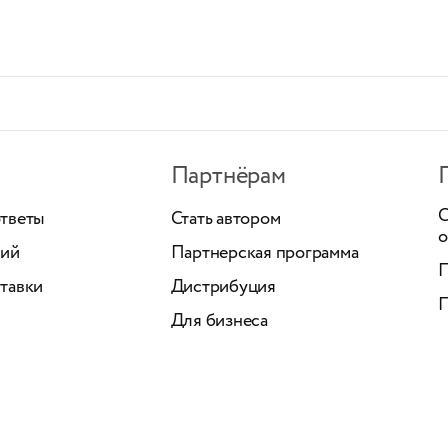
Партнёрам
С
ответы
Стать автором
о
ний
Партнерская программа
П
тавки
Дистрибуция
П
Для бизнеса