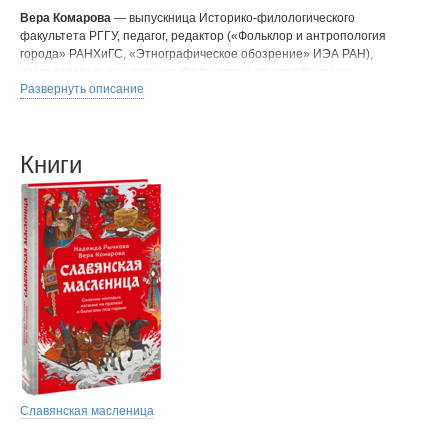
Вера Комарова
— выпускница Историко-филологического
факультета РГГУ, педагог, редактор («Фольклор и антропология
города» РАНХиГС, «Этнографическое обозрение» ИЭА РАН),
исследователь и участница фольклорно-этнографических
Развернуть описание
экспедиций.
Книги
Славянская масленица