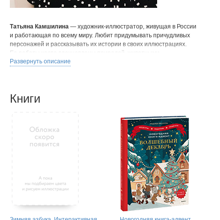
Татьяна Камшилина
— художник-иллюстратор, живущая в России
и работающая по всему миру. Любит придумывать причудливых
персонажей и рассказывать их истории в своих иллюстрациях.
Ее работы часто вдохновлены природой, животными,
Развернуть описание
повседневной жизнью, снами и фольклором. В основном работает
в цифровом формате, используя текстуры традиционные
материалы.
Книги
Зимняя азбука. Интерактивная
Новогодняя книга-адвент.