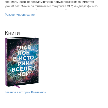
специальности, переводом научно-популярных книг занимается
уже 20 лет. Окончила физический факультет МГУ, кандидат физико-
математических наук. Возможно, на то, что Татьяна занялась
Развернуть описание
переводами, повлияла генетика — отец и дед были
итальяноведами, всю жизнь работали с языками.
Книги
Главное в истории Вселенной