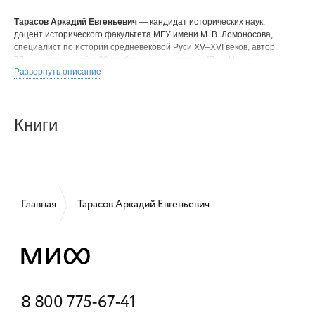
Тарасов Аркадий Евгеньевич
— кандидат исторических наук,
доцент исторического факультета МГУ имени М. В. Ломоносова,
специалист по истории средневековой Руси
XV–XVI веков,
автор
77 научных статей и 28 учебных курсов, лектор (ПостНаука,
Развернуть описание
Образовач, Музей архитектуры).
Книги
Главная
Тарасов Аркадий Евгеньевич
8 800 775-67-41