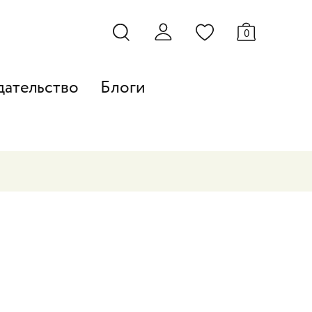
0
дательство
Блоги