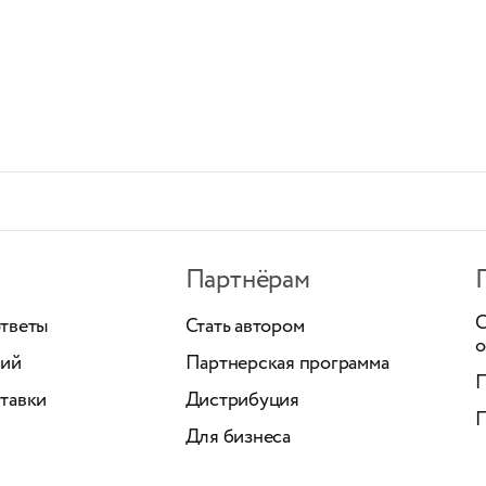
Партнёрам
С
ответы
Стать автором
о
ний
Партнерская программа
П
тавки
Дистрибуция
П
Для бизнеса