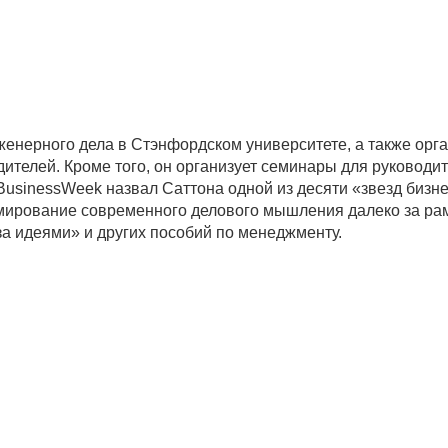
енерного дела в Стэнфордском университете, а также орг
дителей. Кроме того, он организует семинары для руководи
 BusinessWeek назвал Саттона одной из десяти «звезд бизне
ирование современного делового мышления далеко за рам
а идеями» и других пособий по менеджменту.