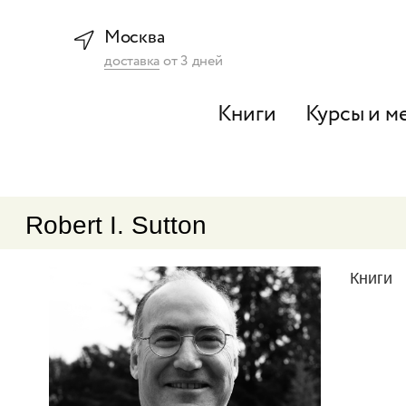
Москва
доставка
от
3
дней
Книги
Курсы и м
Robert I. Sutton
Книги