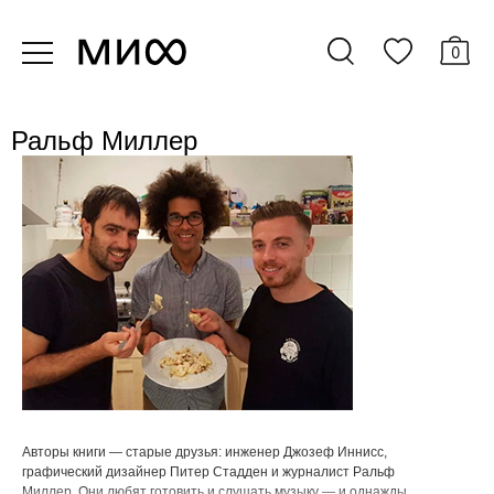
0
Ральф Миллер
Авторы книги — старые друзья: инженер Джозеф Иннисс,
графический дизайнер Питер Стадден и журналист Ральф
Миллер. Они любят готовить и слушать музыку — и однажды