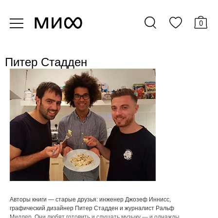
0
Питер Стадден
Авторы книги — старые друзья: инженер Джозеф Иннисс,
графический дизайнер Питер Стадден и журналист Ральф
Миллер. Они любят готовить и слушать музыку — и однажды