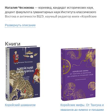
Наталия Чеснокова
— кореевед, кандидат исторических наук,
доцент факультета гуманитарных наук Института классического
Востока и античности ВШЭ, научный редактор книги «Корейские
мифы».
Развернуть описание
Книги
Корейский шаманизм
Корейские мифы. От Тангуна и
хваранов до кумихо и продажи