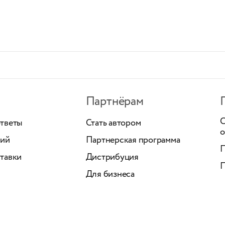
Партнёрам
С
ответы
Стать автором
о
ний
Партнерская программа
П
тавки
Дистрибуция
П
Для бизнеса