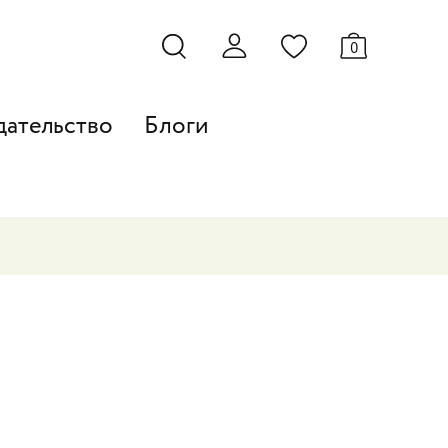
0
дательство
Блоги