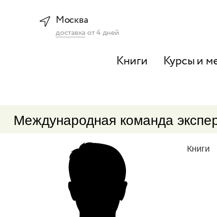
Москва
доставка
от
4
дней
Книги
Курсы и м
Международная команда экспе
Книги