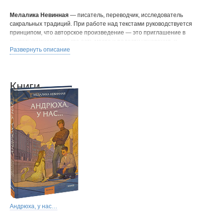
Мелалика Невинная
— писатель, переводчик, исследователь
сакральных традиций. При работе над текстами руководствуется
принципом, что авторское произведение — это приглашение в
захватывающую игру, где есть место и радости узнавания, и
Развернуть описание
открытию нового, а также на прогулку, в которой локации
становятся полноценными участниками событий.
Книги
Андрюха, у нас…