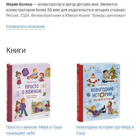
Мария Колкер
— иллюстратор и автор детских книг. Является
иллюстратором более 50 книг для издательств в четырех странах:
Россия, США, Великобритания и Южная Корея. Трижды дипломант
и лауреат конкурса «Образ книги», финалист литературного
Развернуть описание
конкурса «Кора.Стих». Работала с издательствами Clever, Рипол
Классик, МИФ, Альпина, Настя и Никита, Феникс и другими.
Книги
Просто о важном. Мира и Гоша
Новогодние истории про Миру и
защищают себя
Гошу