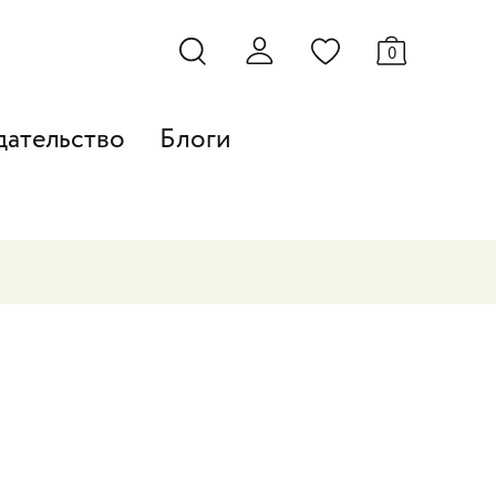
0
дательство
Блоги