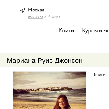
Москва
доставка
от
4
дней
Книги
Курсы и м
Мариана Руис Джонсон
Книги