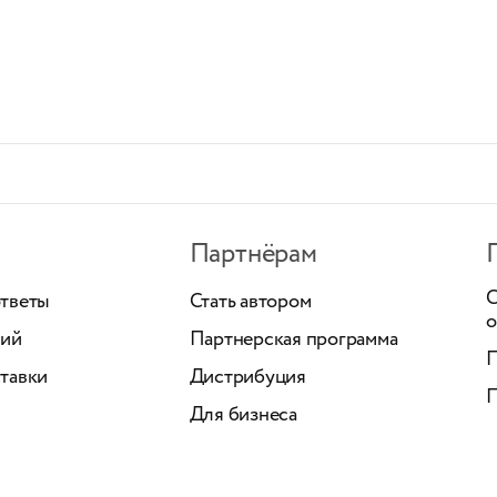
Партнёрам
С
ответы
Стать автором
о
ний
Партнерская программа
П
тавки
Дистрибуция
П
Для бизнеса