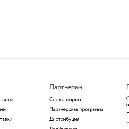
Партнёрам
С
ответы
Стать автором
о
ний
Партнерская программа
П
тавки
Дистрибуция
П
Для бизнеса