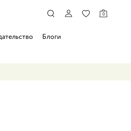
0
дательство
Блоги