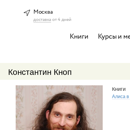
Москва
доставка
от
4
дней
Книги
Курсы и м
Константин Кноп
Книги
Алиса в