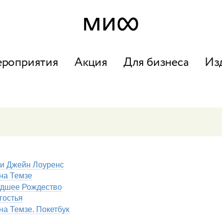
ероприятия
Акция
Для бизнеса
Из
и Джейн Лоуренс
на Темзе
удшее Рождество
гостья
на Темзе. Покетбук