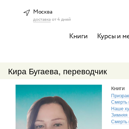
Москва
доставка
от
4
дней
Книги
Курсы и м
Кира Бугаева, переводчик
Книги
Призрак
Смерть 
Наше х
Зимняя 
Смерть 