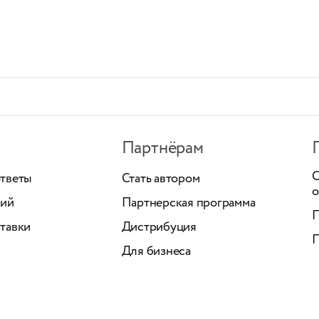
Партнёрам
С
ответы
Стать автором
о
ний
Партнерская программа
П
тавки
Дистрибуция
П
Для бизнеса