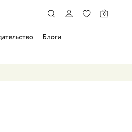
0
дательство
Блоги