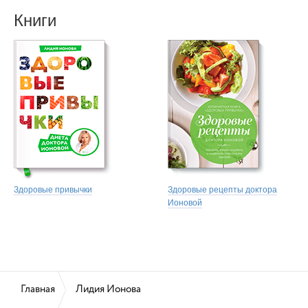
«Клинику доктора Ионовой». За это время метод Лидии Ионовой
Книги
помог тысячам людей стать здоровее и стройнее.
Лидия — автор книг «
Здоровые рецепты доктора Ионовой
»
и «
Здоровые привычки. Диета доктора Ионовой
». В основе
метода — выявление причин, которые привели к избыточному
весу, и уже потом составление персональной программы для
каждого отдельного человека. Похудение с помощью «пыток» —
пыток голоданием, тренажерным залом и пыткой под названием
«я не ем после шести» — это не очень дальновидная стратегия,
считает доктор Ионова. Диета доктора Ионовой не предполагает
изнурительных и бессмысленных ограничений, а базируется
на здравом смысле и здоровых продуктах питания.
Журнал Forbes назвал Лидию одним из самых востребованных
московских диетологов.
Здоровые привычки
Здоровые рецепты доктора
Ионовой
Главная
Лидия Ионова