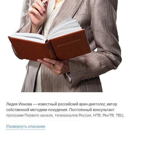
Лидия Ионова — известный российский врач-диетолог, автор
собственной методики похудения. Постоянный консультант
программ Первого канала, телеканалов Россия, НТВ, РенТВ, ТВЦ,
а также радиостанций и многих журналов.
Развернуть описание
Лидия окончила несколько медицинских ВУЗов, работала
кардиологом в Кардиологическом Центре РАМН, диетологом
в фитнес-клубах Москвы. В 2002 году основала собственную