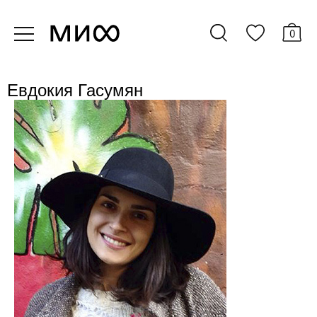
0
Евдокия Гасумян