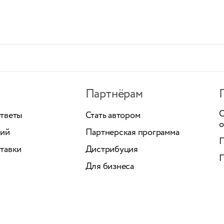
Партнёрам
С
ответы
Стать автором
о
ний
Партнерская программа
П
тавки
Дистрибуция
П
Для бизнеса