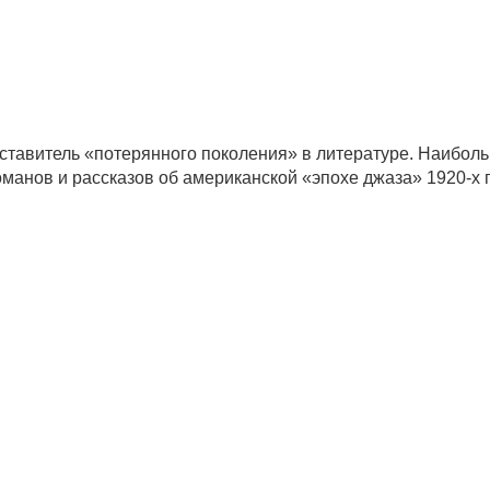
тавитель «потерянного поколения» в литературе. Наибол
романов и рассказов об американской «эпохе джаза»
1920-х
г