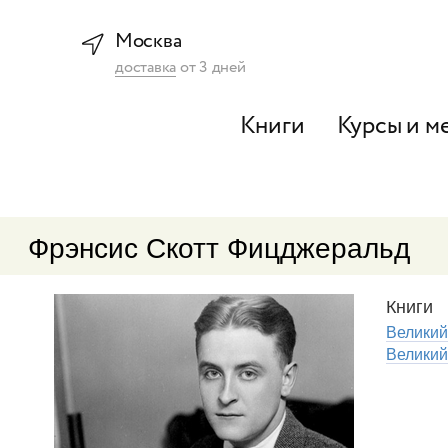
Москва
доставка
от
3
дней
Книги
Курсы и м
Фрэнсис Скотт Фицджеральд
Книги
Великий
Великий