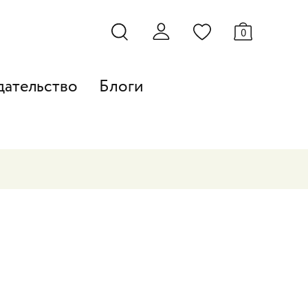
0
дательство
Блоги