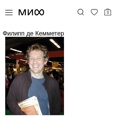
0
Филипп де Кемметер