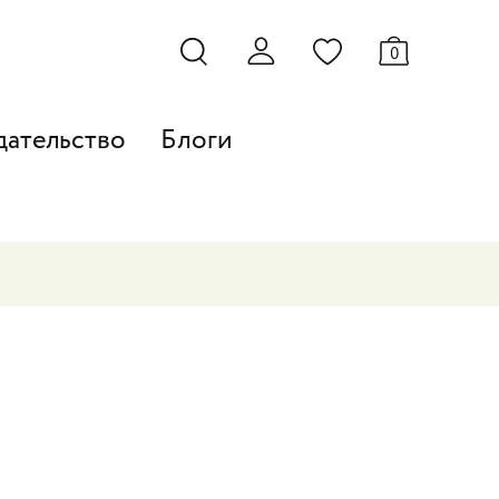
0
дательство
Блоги