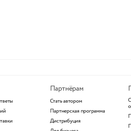
Партнёрам
С
ответы
Стать автором
о
ний
Партнерская программа
П
тавки
Дистрибуция
П
Для бизнеса