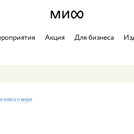
ероприятия
Акция
Для бизнеса
Из
я книга о море