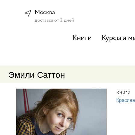
Москва
доставка
от
3
дней
Книги
Курсы и м
Эмили Саттон
Книги
Красива