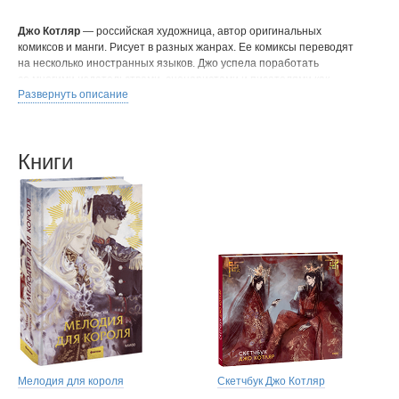
Джо Котляр
— российская художница, автор оригинальных
комиксов и манги. Рисует в разных жанрах. Ее комиксы переводят
на несколько иностранных языков. Джо успела поработать
со многими издательствами, сценаристами и писателями как
Развернуть описание
иллюстратор и комиксист. Один из комиксов, над которым работала
Джо, был представлен на Comic-Con San Diego. А в 2021 году она
прошла в финал международного японского конкурса немой манги.
Джо вдохновляется творчеством Стивена Кинга, К.C Пакат, Цугуму
Книги
Ооба, Кацухиро Отомо, Наоко Такэути и многих других.
Мелодия для короля
Скетчбук Джо Котляр