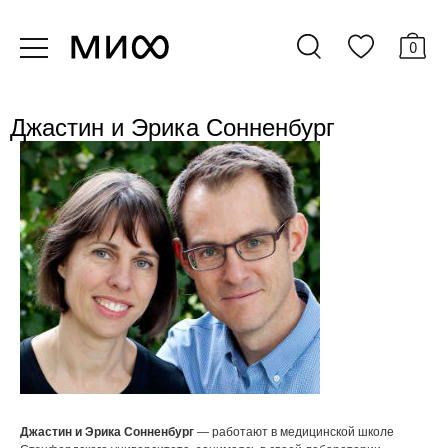
0
Джастин и Эрика Сонненбург
Джастин и Эрика Сонненбург
— работают в медицинской школе