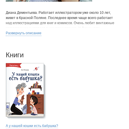
Диана Дементьева. Работает иллюстратором уже около 10 лет,
живет в Красной Поляне. Последнее время чаще всего работает
над иллюстрациями для книг и комиксов. Очень любит винтажные
иллюстрации и черпает в них вдохновение. У Дианы есть
Развернуть описание
несколько собственных книг и комиксов, которые она мечтает
опубликовать.
Также Диана работает с производителями настольных игр,
последний из ее проектов — обложка для «Имаджинариума
Книги
«Добро» и обложка для обновленного базового «Имаджинариума».
Очень любит свою работу и персонажей, которых создает
в иллюстрациях. Искренне надеется, что они приносят людям
положительные эмоции.
А у нашей кошки есть бабушка?