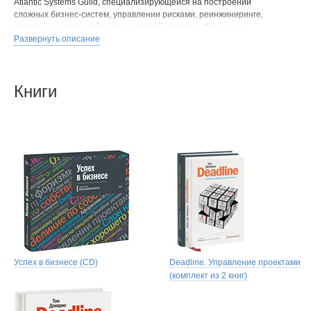
Atlantic Systems Guild, специализирующейся на построении
сложных бизнес-систем, управлении рисками, реинжиниринге,
построении здоровой корпоративной культуры. Также она
Развернуть описание
оказывает помощь в судебных разбирательствах, связанных с
программным обеспечением. Член Ассоциации по вычислительной
технике (Association for Computing Machinery) и Института
инженеров по электротехнике и электронике (Institute of Electrical
Книги
and Electronics Engineers).
Ведет активную преподавательскую деятельность, пишет статьи и
книги. На русский язык переведены несколько из них: написанная в
соавторстве с Тимом Листером «Вальсируя с медведями:
управление рисками в проектах по разработке программного
обеспечения», «Дедлайн. Роман об управлении проектами»,
«Человеческий фактор. Успешные проекты и команды». В 2010
году в России выйдет его новая книга «Балдеющие от адреналина
и зомбированные шаблонами».
Перу Тома также принадлежат несколько художественных книг.
Том живет в Камдене, штат Мэн.
Успех в бизнесе (CD)
Deadline. Управление проектами
(комплект из 2 книг)