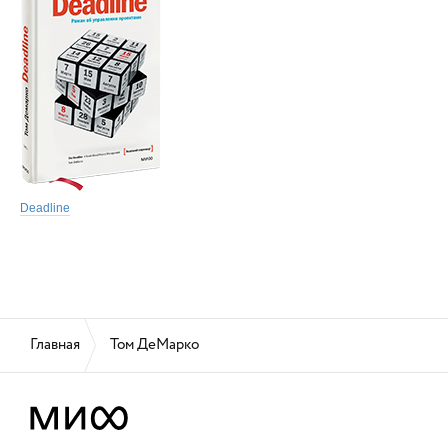
Deadline
Главная
Том ДеМарко