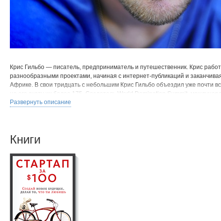
Крис Гильбо — писатель, предприниматель и путешественник. Крис работ
разнообразными проектами, начиная с интернет-публикаций и заканчива
Африке. В свои тридцать с небольшим Крис Гильбо объездил уже почти в
на его счету их более 175. Создатель World Domination Summit, междуна
Развернуть описание
творческих людей, Крис помогает людям найти свое призвание, а также п
есть особый талант превращать идеи в доходы, которые он использует, 
и приносить пользу другим людям. На сайт ChrisGuillebeau.com ежемесяч
посетителей.
Книги