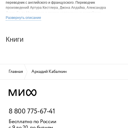
переводчик с английского и французского. Переводчик
произведений Артура Кестлера, Джона Апдайка, Александра
Дюма, Ги де Мопассана и многих современных английских
Развернуть описание
и американских фантастов, в том числе Джорджа Мартина,
Люциуса Шепарда и других.
Книги
Главная
Аркадий Кабалкин
8 800 775-67-41
Бесплатно по России
с 9 до 20 по будням