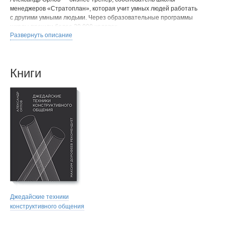
менеджеров «Стратоплан», которая учит умных людей работать
с другими умными людьми. Через образовательные программы
школы прошли более 20 000 человек.
Развернуть описание
В прошлом — менеджер проектов и команд в компаниях Intel и Sun
Microsystems. Автор книги «Секреты управления программистами»,
электронных книг «Как стать менеджером в IT», «Белая книжная
полка менеджера».
Книги
Джедайские техники
конструктивного общения