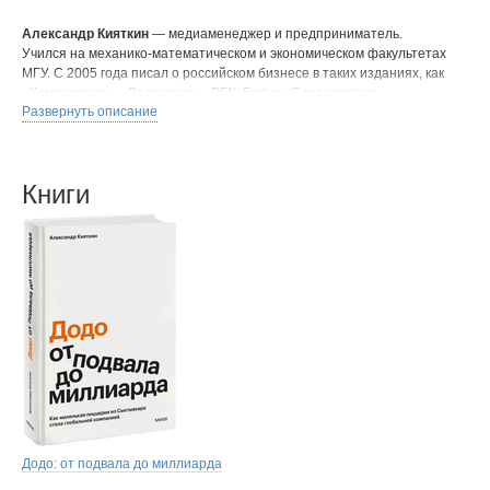
Александр Кияткин
— медиаменеджер и предприниматель.
Учился на механико-математическом и экономическом факультетах
МГУ. С 2005 года писал о российском бизнесе в таких изданиях, как
«Коммерсант», «Ведомости», РБК, Forbes. Сооснователь
Развернуть описание
маркетинговых агентств Ornament и Nativa.
Книги
Додо: от подвала до миллиарда