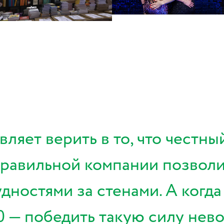
ляет верить в то, что честны
правильной компании позволи
удностями за стенами. А когд
0 — победить такую силу нев