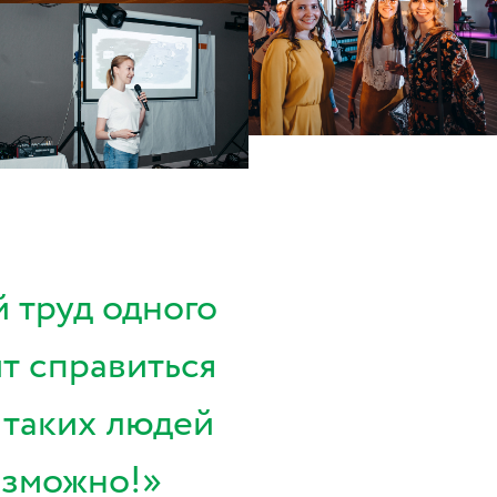
й труд одного
т справиться
а таких людей
озможно!»