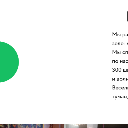
Мы ра
зелен
Мы сп
по на
300 ш
и вол
Весел
туман,