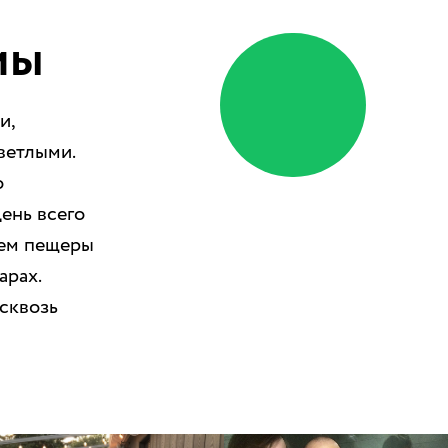
—
мы
и,
ветлыми.
о
ень всего
яем пещеры
арах.
 сквозь