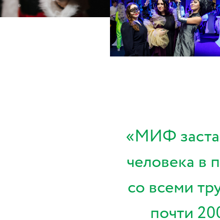
«МИФ застав
человека в 
со всеми тр
почти 20