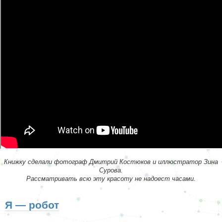
Книжку сделали фотограф Дмитрий Костюков и иллюстратор Зина
Сурова.
Рассматривать всю эту красоту не надоест часами.
Я — робот