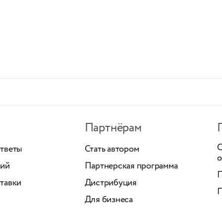
Партнёрам
С
ответы
Стать автором
о
ний
Партнерская программа
П
тавки
Дистрибуция
П
Для бизнеса