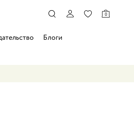
0
дательство
Блоги