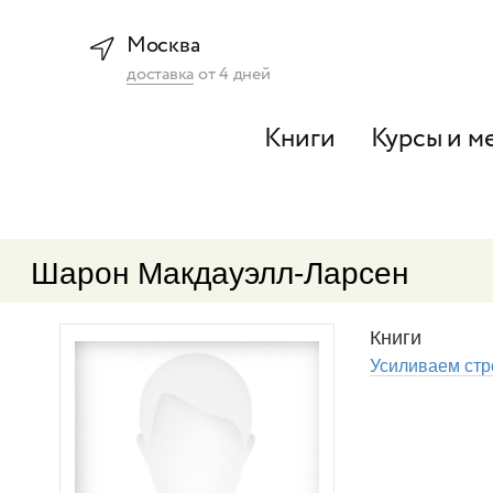
Москва
доставка
от
4
дней
Книги
Курсы и м
Шарон Макдауэлл-Ларсен
Книги
Усиливаем стр