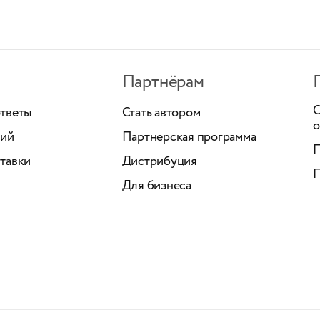
Партнёрам
С
ответы
Стать автором
о
ний
Партнерская программа
П
тавки
Дистрибуция
П
Для бизнеса