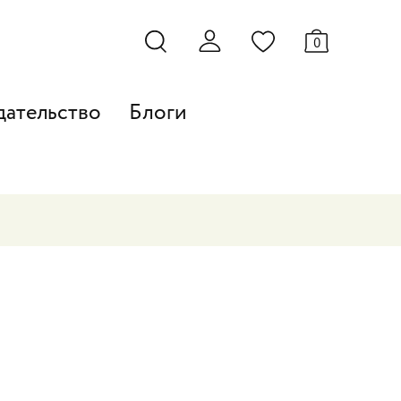
0
дательство
Блоги