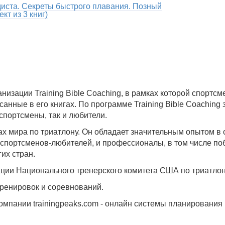
иста. Секреты быстрого плавания. Позный
кт из 3 книг)
изации Training Bible Coaching, в рамках которой спортсм
нные в его книгах. По программе Training Bible Coaching 
портсмены, так и любители.
 мира по триатлону. Он обладает значительным опытом в о
з спортсменов-любителей, и профессионалы, в том числе по
их стран.
ции Национального тренерского комитета США по триатлон
тренировок и соревнований.
омпании trainingpeaks.com - онлайн системы планирования 