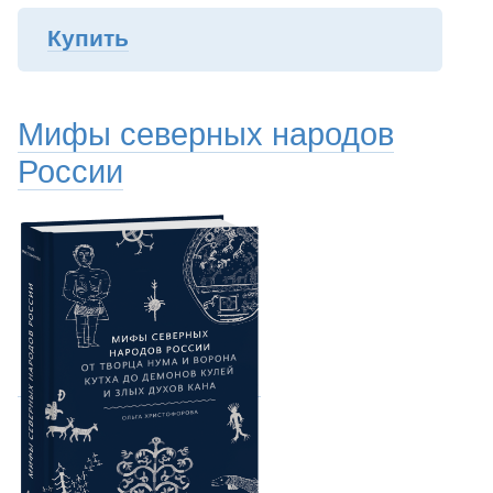
Купить
Мифы северных народов
России