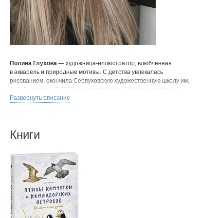
Полина Глухова
— художница-иллюстратор, влюбленная
в акварель и природные мотивы. С детства увлекалась
рисованием, окончила Серпуховскую художественную школу им.
А. А. Бузовкина. В 2017 году поступила в Академию акварели
Развернуть описание
и изящных искусств С. Андрияки, но выбрала путь саморазвития.
С тех пор работает в самых разных направлениях —
от текстильных принтов до интерьерных обоев. В 2022 году
проиллюстрировала детскую книгу «Волшебная история» Дарьи
Книги
Куколки.